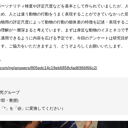
パーソナリティ検査や評定尺度などを基本として作られていましたが、
ため、人とは違う動物の行動をうまく表現することができていなかった
動物用の評定尺度によって動物の行動の個体差の特徴を記述・表現する
の理解が一層深まると考えています。まずは身近な動物のイヌとネコで
も適用できるように内容を広げる予定です。今回のアンケートは研究目
ます。ご協力をいただきますよう、どうぞよろしくお願いいたします。
ら
vey.com/ng/answers/805edc14c19eb6858cfad6966f66c2/
究グループ
学部・教授)
d.com(「*」を「@」に変換してください）