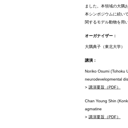
ました。本領域の大隅
本シンポジウムに続いて行われ
関するモデル動物を用
オーガナイザー：
大隅典子（東北大学）
講演：
Noriko Osumi (Tohoku Uni
neurodevelopmental di
講演要旨（PDF）
Chan Young Shin (Konkuk
agmatine
講演要旨（PDF）