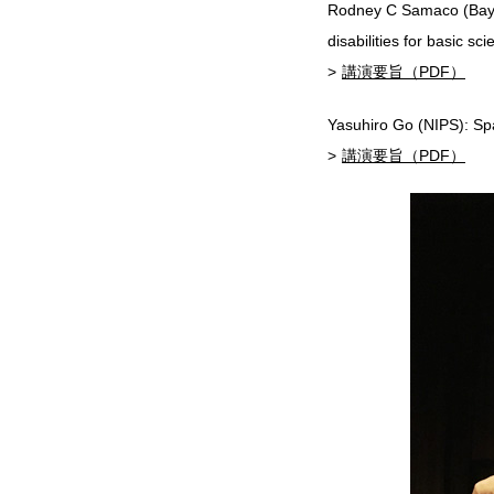
Rodney C Samaco (Baylor
disabilities for basic sc
講演要旨（PDF）
Yasuhiro Go (NIPS): Spa
講演要旨（PDF）