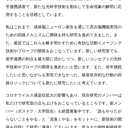
学連携講座で、新たな光科学技術を創出して生命現象の解明に応
用することを目標としています。
私はこれまで、成体脳ニューロン新生を通じて高次脳機能実現の
ための回路メカニズムに興味を持ち研究を進めてきました。ま
た、最近ではこれらを解き明かすために有効な活動イメージング
技術やプローブの開発をおこなっています。新しい研究室でも、
産学連携の利点を最大限に活かしつつ、新しいコンセプトの光科
学技術やプローブの開発を進めたいと思います。また、長年挑戦
したいと思いながらも実現できなかった、嗅覚依存的な行動の回
路ロジックについても新たに研究したいと考えています。
コロナウイルス感染症拡大の影響もあり、現在研究のメンバーは
私だけで研究室の立ち上げをおこなっているところです。新メン
バー（ポスドク・大学院生）も絶賛募集中です。「誰もやりたが
らないことをやる」と「泥臭くやる」をモットーに、新技術の開
発を目指して研究に邁進してまいります。皆さまの個性創発研究